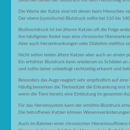
zwischen denen der Blutdruck mit dem Herzschlag sch
Die Werte der Katze sind mit denen beim Menschen ver
Der obere (systolische) Blutdruck sollte bei 110 bis 1
Bluthochdruck ist bei älteren Katzen oft die Folge an
Am häufigsten findet man eine chronische Nierenerkra
Aber auch Herzerkrankungen oder Diabetes mellitus s
Nicht selten leiden ältere Katzen aber auch an einem p
Ein erhöhter Blutdruck kann wiederum zu Schäden an 
und sollte daher unbedingt rechtzeitig erkannt und be
Besonders das Auge reagiert sehr empfindlich auf ein
Häufig bemerken die Tierbesitzer die Erkrankung erst i
wenn die Tiere bereits eine Einblutung im gesamten Aug
Für das Nervensystem kann der erhöhte Blutdruck erhe
Die betroffenen Katzen können Wesensveränderungen, T
Auch im Rahmen einer chronischen Niereninsuffizienz