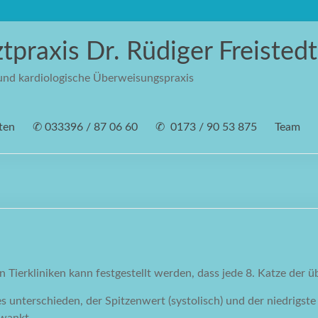
ztpraxis Dr. Rüdiger Freistedt
 und kardiologische Überweisungspraxis
ten
✆ 033396 / 87 06 60
✆ ‭ 0173 / 90 53 875‬
Team
erkliniken kann festgestellt werden, dass jede 8. Katze der üb
nterschieden, der Spitzenwert (systolisch) und der niedrigste W