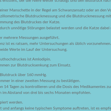
s entsteht, der die Niere weiter schädigt und den Blutdruck nach
einer Manschette in der Regel am Schwanzansatz oder an den V
zillometrische Blutdruckmessung und die Blutdruckmessung mi
stimmung des Blutdruckes der Katze.
 durch unnötige Störungen belastet werden und die Katze dabei r
r mehrere Messungen ausgeführt.
enz ist es ratsam, mehr Untersuchungen als üblich vorzunehmen
 beide Werte im Lauf der Untersuchung.
luthochdruckes ist Amlodipin.
men zur Blutdrucksenkung zum Einsatz.
en Blutdruck über 160 mmHg.
 immer in einer zweiten Messung zu bestätigen.
von 14 Tagen zu kontrollieren und die Dosis des Medikamentes z
n im Abstand von drei bis sechs Monaten empfohlen.
piert werden.
llt und anfangs keine typischen Symptome auftreten, ist es empf