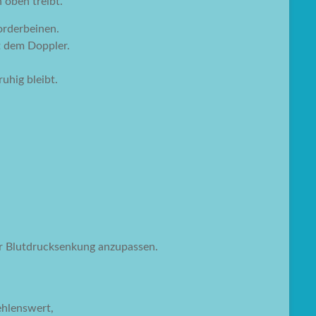
 oben treibt.
orderbeinen.
t dem Doppler.
uhig bleibt.
.
ur Blutdrucksenkung anzupassen.
ehlenswert,