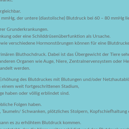
wankt.
gleichbar.
40 mmHg, der untere (diastolische) Blutdruck bei 60 – 80 mmHg li
derer Grunderkrankungen.
nkung oder eine Schilddrüsenüberfunktion als Ursache.
owie verschiedene Hormonstörungen können für eine Blutdrucke
rimären Bluthochdruck. Dabei ist das Übergewicht der Tiere sehr
anderen Organen wie Auge, Niere, Zentralnervensystem oder He
handelt werden.
e Erhöhung des Blutdruckes mit Blutungen und/oder Netzhautabl
n einem weit fortgeschrittenen Stadium,
e haben oder völlig erblindet sind.
bliche Folgen haben.
aumeln/ Schwanken, plötzliches Stolpern, Kopfschiefhaltung o
 kann es zu erhöhtem Blutdruck kommen.