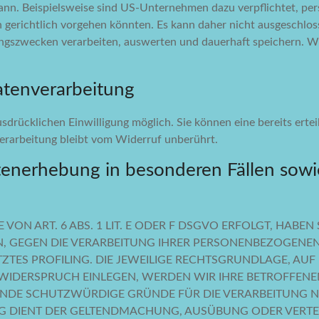
kann. Beispielsweise sind US-Unternehmen dazu verpflichtet, p
n gerichtlich vorgehen könnten. Es kann daher nicht ausgeschlo
gszwecken verarbeiten, auswerten und dauerhaft speichern. Wir
Datenverarbeitung
drücklichen Einwilligung möglich. Sie können eine bereits erteil
erarbeitung bleibt vom Widerruf unberührt.
enerhebung in besonderen Fällen sowi
 ART. 6 ABS. 1 LIT. E ODER F DSGVO ERFOLGT, HABEN S
N, GEGEN DIE VERARBEITUNG IHRER PERSONENBEZOGENEN
ZTES PROFILING. DIE JEWEILIGE RECHTSGRUNDLAGE, AU
E WIDERSPRUCH EINLEGEN, WERDEN WIR IHRE BETROFFE
ENDE SCHUTZWÜRDIGE GRÜNDE FÜR DIE VERARBEITUNG NA
UNG DIENT DER GELTENDMACHUNG, AUSÜBUNG ODER VER