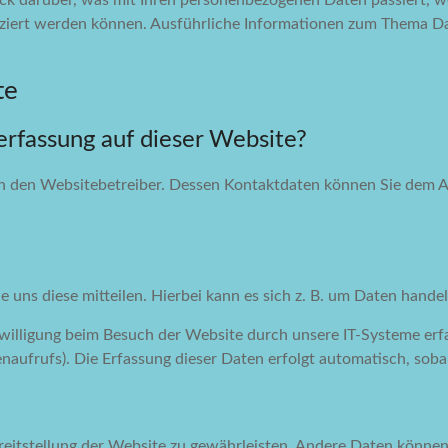
ick darüber, was mit Ihren personenbezogenen Daten passiert, 
tifiziert werden können. Ausführliche Informationen zum Thema 
te
erfassung auf dieser Website?
h den Websitebetreiber. Dessen Kontaktdaten können Sie dem Ab
uns diese mitteilen. Hierbei kann es sich z. B. um Daten handeln
lligung beim Besuch der Website durch unsere IT-Systeme erfass
naufrufs). Die Erfassung dieser Daten erfolgt automatisch, soba
Bereitstellung der Website zu gewährleisten. Andere Daten könne