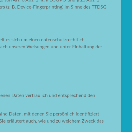
e von Art. 6 Abs. 1 lit. a DSGVO und § 25 Abs. 1
rs (z. B. Device-Fingerprinting) im Sinne des TTDSG
lt es sich um einen datenschutzrechtlich
 nach unseren Weisungen und unter Einhaltung der
ogenen Daten vertraulich und entsprechend den
 Daten, mit denen Sie persönlich identifiziert
 Sie erläutert auch, wie und zu welchem Zweck das