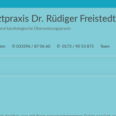
ztpraxis Dr. Rüdiger Freistedt
 und kardiologische Überweisungspraxis
ten
✆ 033396 / 87 06 60
✆ ‭ 0173 / 90 53 875‬
Team